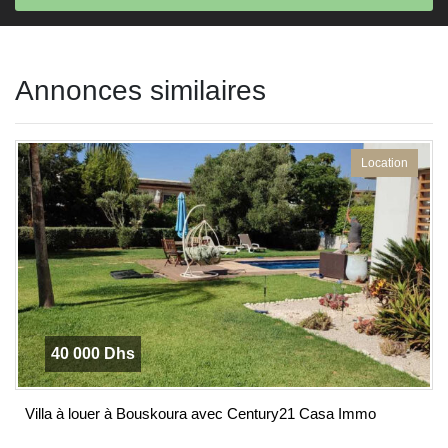
This
field
Annonces similaires
should
be left
blank
Location
40 000 Dhs
Villa à louer à Bouskoura avec Century21 Casa Immo