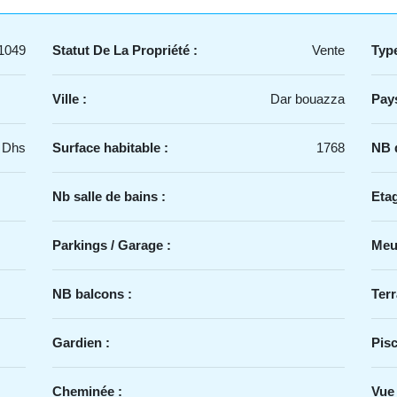
1049
Statut De La Propriété :
Vente
Type
Ville :
Dar bouazza
Pays
 Dhs
Surface habitable :
1768
NB d
Nb salle de bains :
Etag
Parkings / Garage :
Meu
NB balcons :
Terr
Gardien :
Pisc
Cheminée :
Vue