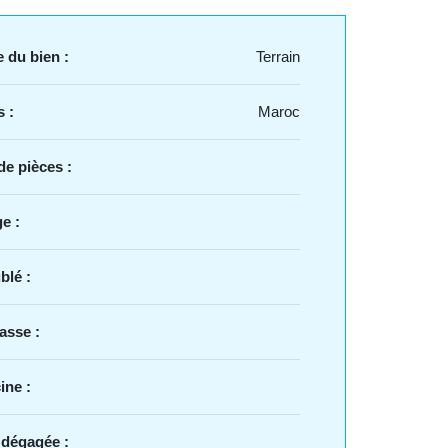
 du bien :
Terrain
 :
Maroc
e pièces :
e :
blé :
asse :
ine :
 dégagée :