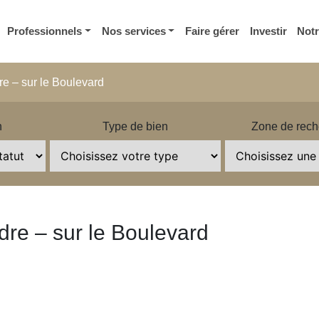
Professionnels
Nos services
Faire gérer
Investir
Not
re – sur le Boulevard
n
Type de bien
Zone de rech
dre – sur le Boulevard