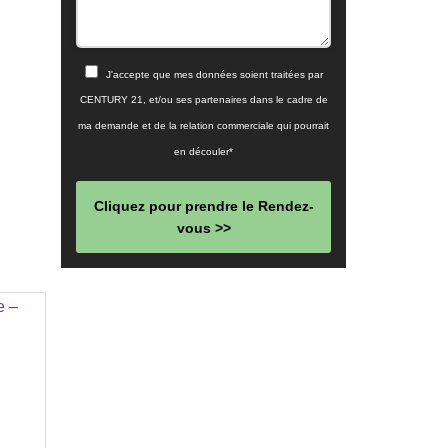
J'accepte que mes données soient traitées par
CENTURY 21, et/ou ses partenaires dans le cadre de
ma demande et de la relation commerciale qui pourrait
en découler*
Cliquez pour prendre le Rendez-
vous >>
This
field
should
be left
blank