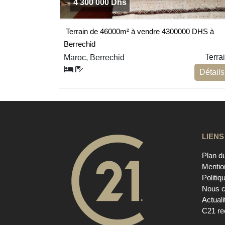
4 300 000 Dhs
Terrain de 46000m² à vendre 4300000 DHS à
Berrechid
Terra
Maroc, Berrechid
Détails
LIENS
Plan du
Mentio
Politiq
Nous c
Actuali
C21 re