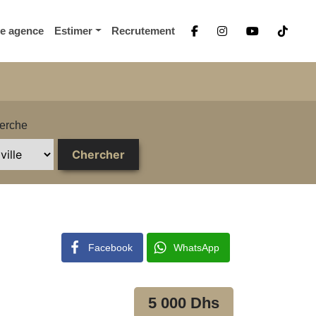
re agence
Estimer
Recrutement
erche
Facebook
WhatsApp
5 000 Dhs