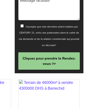
Message facultatif
J'accepte que mes données soient traitées par
CENTURY 21, et/ou ses partenaires dans le cadre de
ma demande et de la relation commerciale qui pourrait
en découler*
Cliquez pour prendre le Rendez-
vous >>
This
field
should
be left
blank