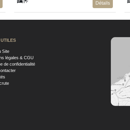
Détails
 UTILES
 Site
ns légales & CGU
ue de confidentialité
ontacter
tés
crute