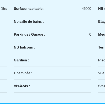
 Dhs
Surface habitable :
46000
NB d
Nb salle de bains :
Etag
Parkings / Garage :
0
Meu
NB balcons :
Terr
Gardien :
Pisc
Cheminée :
Vue
Vis-à-vis :
Situ