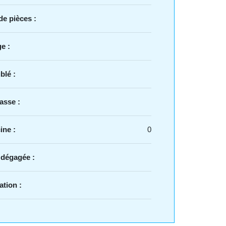
e pièces :
e :
blé :
asse :
ine :
0
 dégagée :
ation :