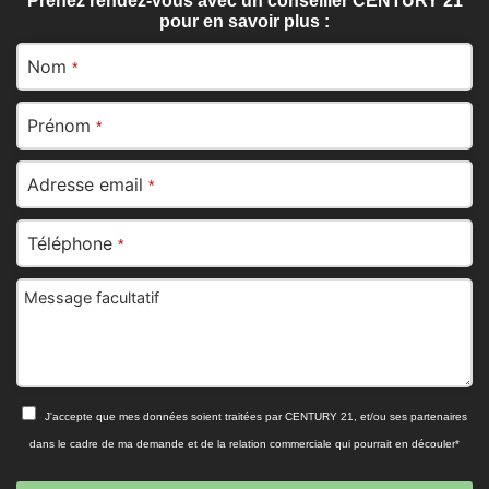
Prenez rendez-vous avec un conseiller CENTURY 21
pour en savoir plus :
Nom
*
Prénom
*
Adresse email
*
Téléphone
*
Message facultatif
J'accepte que mes données soient traitées par CENTURY 21, et/ou ses partenaires
dans le cadre de ma demande et de la relation commerciale qui pourrait en découler*