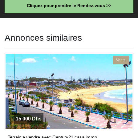
Cliquez pour prendre le Rendez-vous >>
This
field
Annonces similaires
should
be left
blank
Vente
15 000 Dhs
Terrain a vendre avec Century21 casa immo