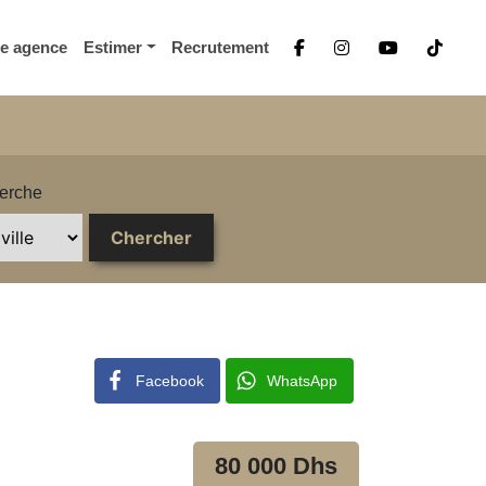
re agence
Estimer
Recrutement
erche
Facebook
WhatsApp
80 000 Dhs