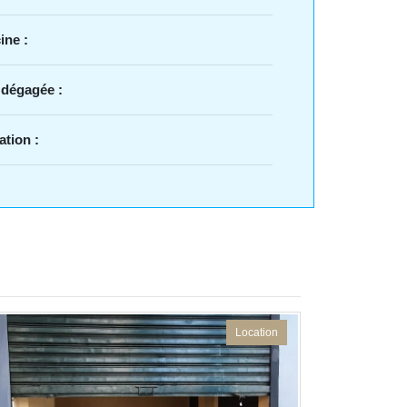
ine :
 dégagée :
ation :
Location