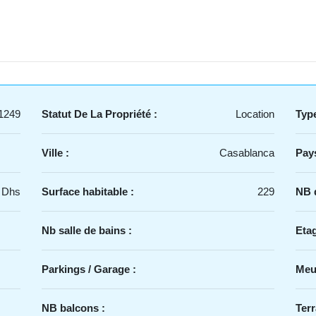
1249
Statut De La Propriété :
Location
Type
Ville :
Casablanca
Pays
 Dhs
Surface habitable :
229
NB d
Nb salle de bains :
Etag
Parkings / Garage :
Meu
NB balcons :
Terr