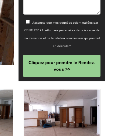
J'accepte que mes données soient traitées par
CENTURY 21, et/ou ses partenaires dans le cadre de
ma demande et de la relation commerciale qui pourrait
en découler*
Cliquez pour prendre le Rendez-
vous >>
This
field
should
be left
blank