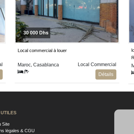
30 000 Dhs
l
Local commercial à louer
R
al
Local Commercial
Maroc, Casablanca
M
Détails
 UTILES
 Site
ns légales & CGU