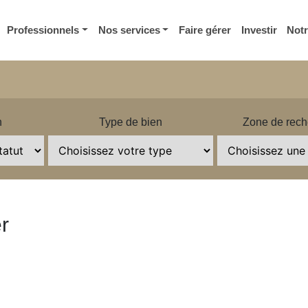
Professionnels
Nos services
Faire gérer
Investir
Not
n
Type de bien
Zone de rech
r