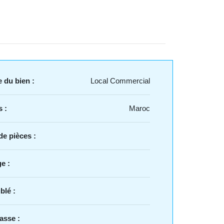
 du bien :
Local Commercial
 :
Maroc
e pièces :
e :
blé :
asse :