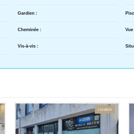
Gardien :
Pisc
Cheminée :
Vue
Vis-à-vis :
Situ
Location