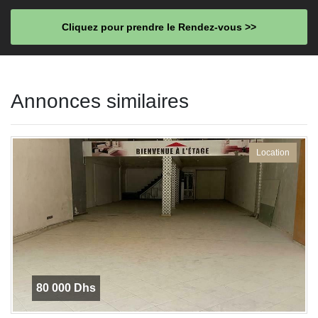
Cliquez pour prendre le Rendez-vous >>
This
field
Annonces similaires
should
be left
blank
Location
80 000 Dhs