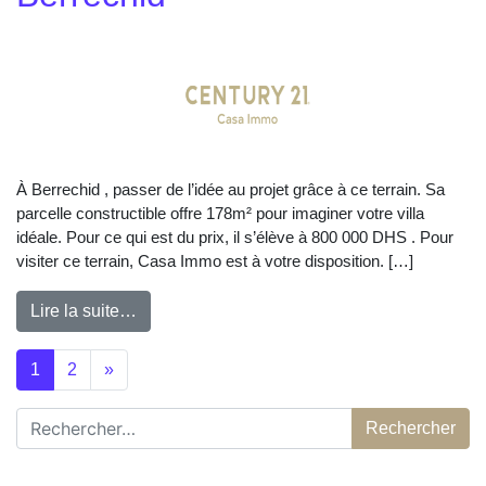
À Berrechid , passer de l’idée au projet grâce à ce terrain. Sa
parcelle constructible offre 178m² pour imaginer votre villa
idéale. Pour ce qui est du prix, il s’élève à 800 000 DHS . Pour
visiter ce terrain, Casa Immo est à votre disposition. […]
Lire la suite…
Posts navigation
1
2
»
Rechercher :