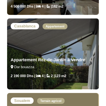
4 500 000 Dhs |
4 |
|182 m2
Casablanca
Appartement
Appartement Rez-de-Jardin à Vendre
Dar bouazza
2 190 000 Dhs |
4 |
2 |123 m2
Soualem
Terrain agricol