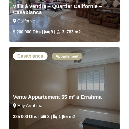
Villa à vendre – Quartier Californie –
Casablanca
Californie
9 200 000 Dhs |
9 |
3 |783 m2
Casablanca
Appartement
Vente Appartement 55 m² à Errahma
Hay Arrahma
325 000 Dhs |
3 |
1 |55 m2