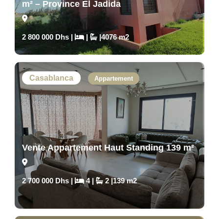
m² – Province El Jadida
2 800 000 Dhs |
|
|4076 m2
Casablanca
Appartement
Vente Appartement Haut Standing 139 m²
2 700 000 Dhs |
4 |
2 |139 m2