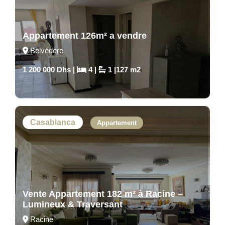
Appartement 126m² a vendre
Belvédère
1 200 000 Dhs |
4 |
1 |127 m2
Casablanca
Appartement
Vente Appartement 182 m² à Racine –
Lumineux & Traversant
Racine