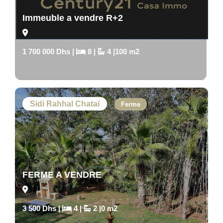
Immeuble a vendre R+2
1 700 000 Dhs |
8 |
4 |100 m2
Sidi Rahhal Chataï
Ferme
FERME A VENDRE
3 500 Dhs |
4 |
2 |0 m2