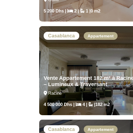
5 200 Dhs |
2 |
1 |0 m2
Casablanca
Appartement
Vente Appartement 182 m² à Racin
– Lumineux & Traversant
Racine
4 500 000 Dhs |
4 |
|182 m2
Casablanca
Appartement