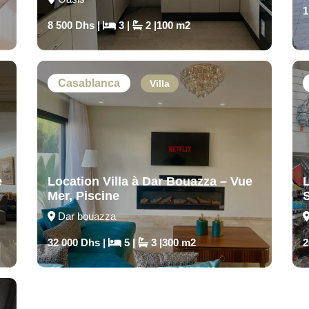
1
8 500 Dhs |
3 |
2 |100 m2
Casablanca
Villa
e
Location Villa à Dar Bouazza – Vue
Mer, Piscine
Dar bouazza
32 000 Dhs |
5 |
3 |300 m2
2