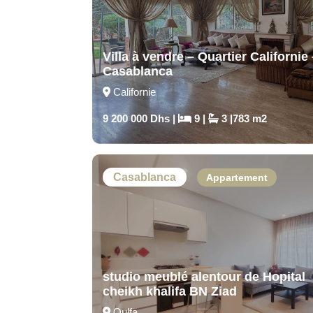
Villa à vendre – Quartier Californie 
Casablanca
Californie
9 200 000 Dhs |
9 |
3 |783 m2
Casablanca
Appartement
studio meublé alentour de Hopital
cheikh khalifa BN Ziad
Oulfa