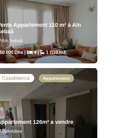
Vente Appartement 110 m² à Aïn
Sebaâ
Aïn Sebaâ
50 000 Dhs |
4 |
1 |110 m2
Casablanca
Appartement
Appartement 126m² a vendre
Belvédère