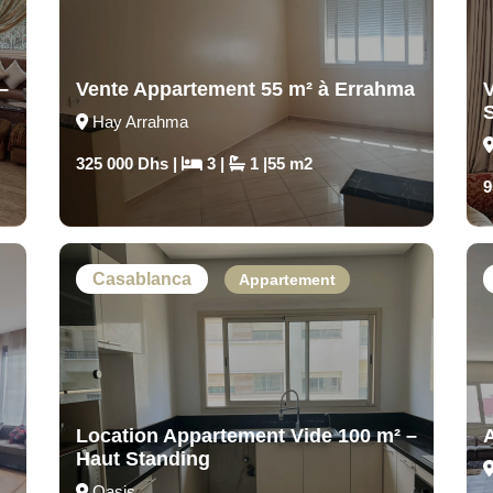
–
Vente Appartement 55 m² à Errahma
Hay Arrahma
325 000 Dhs |
3 |
1 |55 m2
9
Casablanca
Appartement
Location Appartement Vide 100 m² –
Haut Standing
Oasis