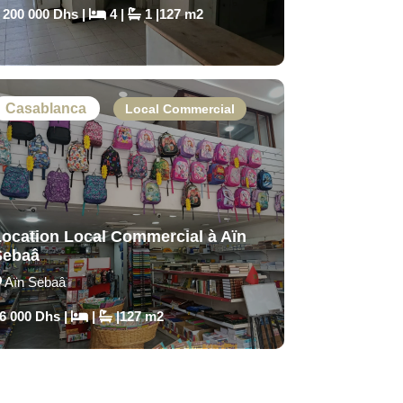
 200 000 Dhs |
4 |
1 |127 m2
Casablanca
Local Commercial
Location Local Commercial à Aïn
Sebaâ
Aïn Sebaâ
6 000 Dhs |
|
|127 m2