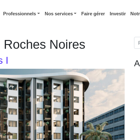
Professionnels
Nos services
Faire gérer
Investir
Not
Re
:
Roches Noires
 I
A