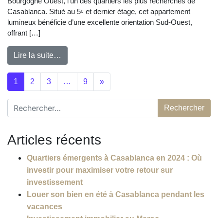
Bourgogne Ouest, l’un des quartiers les plus recherchés de
Casablanca. Situé au 5ᵉ et dernier étage, cet appartement
lumineux bénéficie d’une excellente orientation Sud-Ouest,
offrant […]
Lire la suite…
Posts navigation
1
2
3
…
9
»
Rechercher :
Articles récents
Quartiers émergents à Casablanca en 2024 : Où
investir pour maximiser votre retour sur
investissement
Louer son bien en été à Casablanca pendant les
vacances