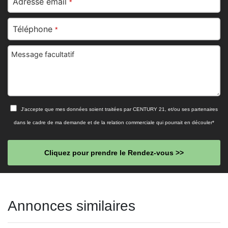
Adresse email
*
Téléphone
*
Message facultatif
J'accepte que mes données soient traitées par CENTURY 21, et/ou ses partenaires
dans le cadre de ma demande et de la relation commerciale qui pourrait en découler*
Cliquez pour prendre le Rendez-vous >>
This
field
Annonces similaires
should
be left
blank