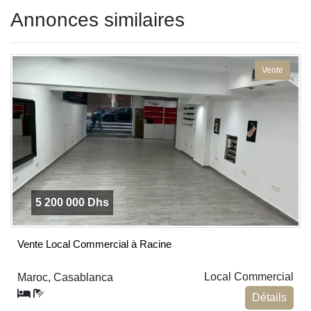
Annonces similaires
should
be left
blank
Vente
5 200 000 Dhs
Vente Local Commercial à Racine
Local Commercial
Maroc, Casablanca
Détails