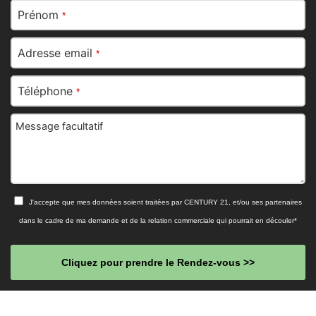
Prénom
*
Adresse email
*
Téléphone
*
Message facultatif
J'accepte que mes données soient traitées par CENTURY 21, et/ou ses partenaires
dans le cadre de ma demande et de la relation commerciale qui pourrait en découler*
Cliquez pour prendre le Rendez-vous >>
This
field