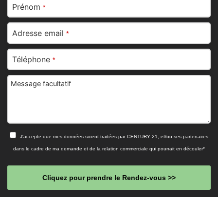
Prénom
*
Adresse email
*
Téléphone
*
Message facultatif
J'accepte que mes données soient traitées par CENTURY 21, et/ou ses partenaires
dans le cadre de ma demande et de la relation commerciale qui pourrait en découler*
Cliquez pour prendre le Rendez-vous >>
This
field