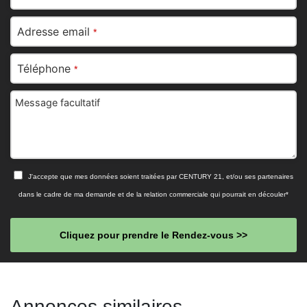
Adresse email
*
Téléphone
*
Message facultatif
J'accepte que mes données soient traitées par CENTURY 21, et/ou ses partenaires
dans le cadre de ma demande et de la relation commerciale qui pourrait en découler*
Cliquez pour prendre le Rendez-vous >>
This
field
Annonces similaires
should