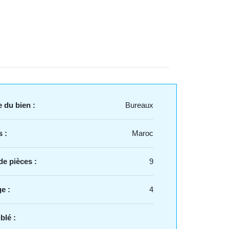
 du bien :
Bureaux
 :
Maroc
e pièces :
9
e :
4
blé :