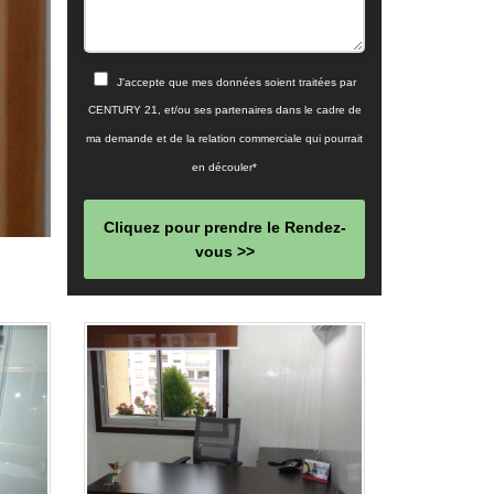
J'accepte que mes données soient traitées par
CENTURY 21, et/ou ses partenaires dans le cadre de
ma demande et de la relation commerciale qui pourrait
en découler*
Cliquez pour prendre le Rendez-
vous >>
This
field
should
be left
blank