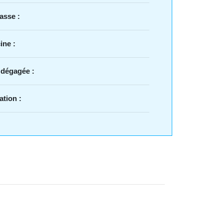
asse :
ine :
 dégagée :
ation :