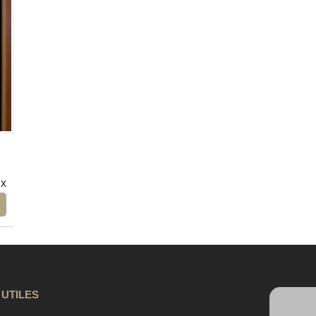
ux
 UTILES