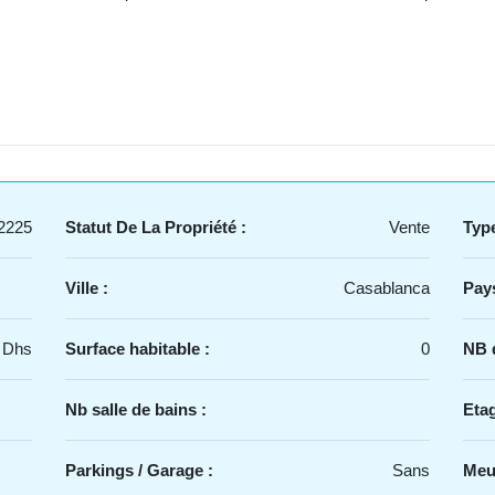
2225
Statut De La Propriété :
Vente
Type
Ville :
Casablanca
Pays
 Dhs
Surface habitable :
0
NB d
Nb salle de bains :
Etag
Parkings / Garage :
Sans
Meu