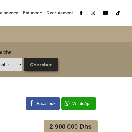
re agence
Estimer
Recrutement
erche
Facebook
WhatsApp
2 900 000 Dhs