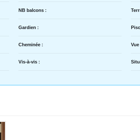
NB balcons :
Terr
Gardien :
Pisc
Cheminée :
Vue
Vis-à-vis :
Situ