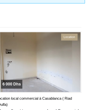
Location
6 000 Dhs
ocation local commercial à Casablanca ( Riad
ulfa)