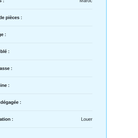
 :
Maroc
e pièces :
e :
blé :
asse :
ine :
 dégagée :
ation :
Louer