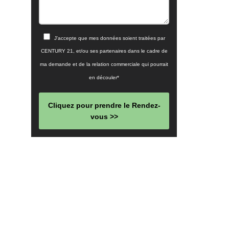
J'accepte que mes données soient traitées par
CENTURY 21, et/ou ses partenaires dans le cadre de
ma demande et de la relation commerciale qui pourrait
en découler*
Cliquez pour prendre le Rendez-
vous >>
This
field
should
be left
blank