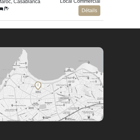
Local Commercial
aroc, Casablanca
Détails