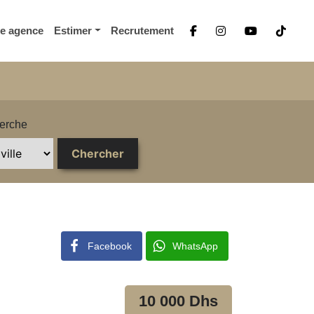
re agence
Estimer
Recrutement
erche
Facebook
WhatsApp
10 000 Dhs