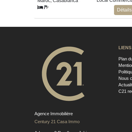
Local Commerci
Maroc, Casablanca
Détails
LIENS
Plan du
Mentio
Politiq
Nous c
Actuali
C21 re
Agence Immobilière
Century 21 Casa Immo