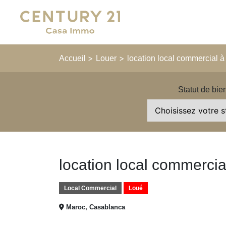
Main Navigation
>
>
Accueil
Louer
location local commercial à
Statut de bie
location local commercia
Local Commercial
Loué
Maroc, Casablanca