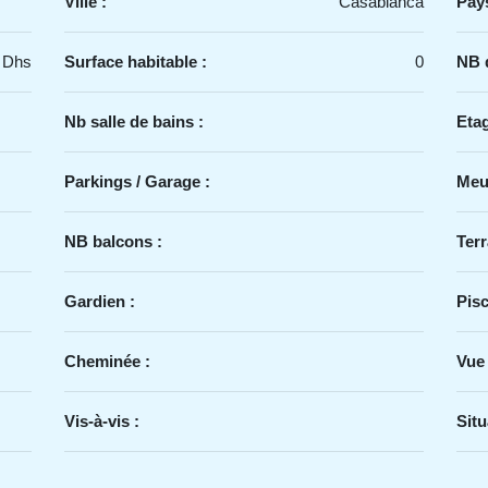
Ville :
Casablanca
Pays
 Dhs
Surface habitable :
0
NB d
Nb salle de bains :
Etag
Parkings / Garage :
Meu
NB balcons :
Terr
Gardien :
Pisc
Cheminée :
Vue
Vis-à-vis :
Situ