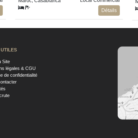
al
Local Commercial
Maroc, Casablanca
M
Détails
 UTILES
 Site
ns légales & CGU
ue de confidentialité
ontacter
tés
crute