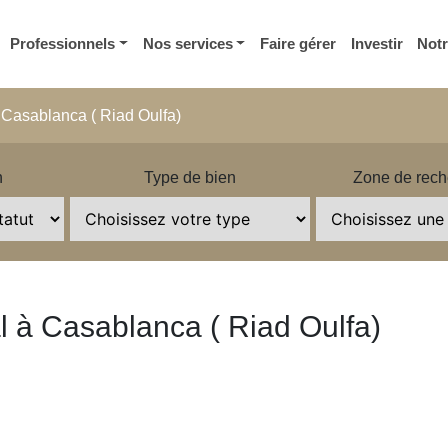
Professionnels
Nos services
Faire gérer
Investir
Not
 Casablanca ( Riad Oulfa)
n
Type de bien
Zone de rech
l à Casablanca ( Riad Oulfa)