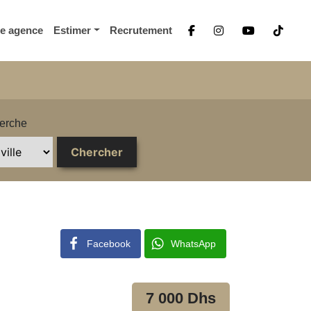
re agence
Estimer
Recrutement
erche
Facebook
WhatsApp
7 000 Dhs