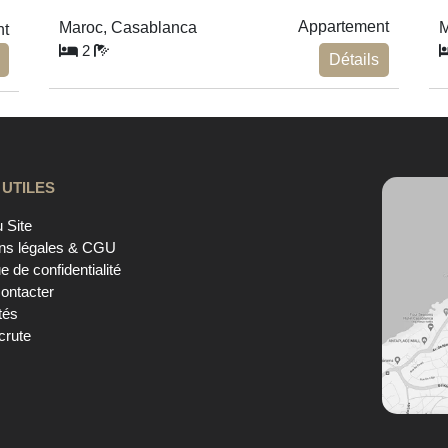
Appartement
Maroc, Casablanca
M
nt
2
Détails
 UTILES
 Site
ns légales & CGU
ue de confidentialité
ontacter
tés
crute