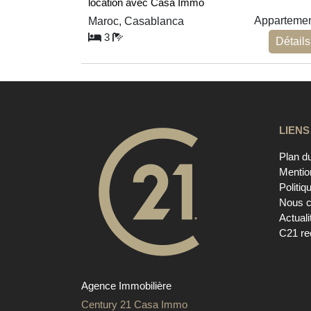
location avec Casa Immo
Apparteme
Maroc, Casablanca
3
Détails
LIENS
Plan du
Mentio
Politiq
Nous c
Actuali
C21 re
Agence Immobilière
Century 21 Casa Immo