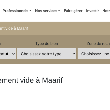
Professionnels
Nos services
Faire gérer
Investir
Not
ent vide à Maarif
n
Type de bien
Zone de rech
tement vide à Maarif