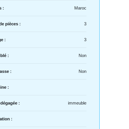
 :
Maroc
e pièces :
3
e :
3
blé :
Non
asse :
Non
ine :
 dégagée :
immeuble
ation :