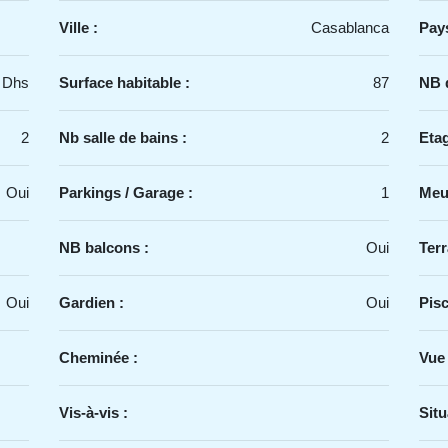
Ville :
Casablanca
Pays
 Dhs
Surface habitable :
87
NB d
2
Nb salle de bains :
2
Etag
Oui
Parkings / Garage :
1
Meu
NB balcons :
Oui
Terr
Oui
Gardien :
Oui
Pisc
Cheminée :
Vue
Vis-à-vis :
Situ