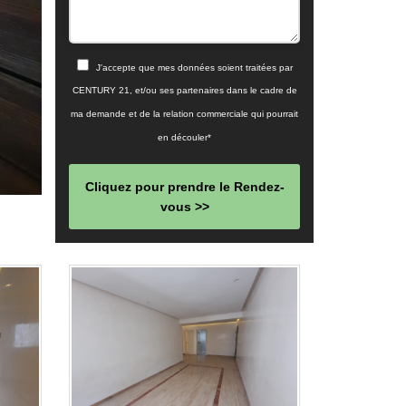
J'accepte que mes données soient traitées par
CENTURY 21, et/ou ses partenaires dans le cadre de
ma demande et de la relation commerciale qui pourrait
en découler*
Cliquez pour prendre le Rendez-
vous >>
This
field
should
be left
blank