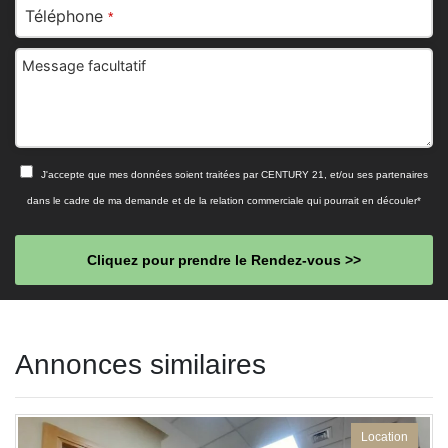
Téléphone
*
Message facultatif
J'accepte que mes données soient traitées par CENTURY 21, et/ou ses partenaires
dans le cadre de ma demande et de la relation commerciale qui pourrait en découler*
Cliquez pour prendre le Rendez-vous >>
This
field
Annonces similaires
should
be left
blank
Location