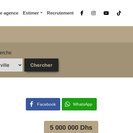
re agence
Estimer
Recrutement
erche
Facebook
WhatsApp
5 000 000 Dhs