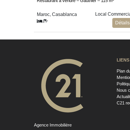
Restaurant à vendre – Gauthier – 115 m²
Local Commerci
Maroc, Casablanca
Détails
LIENS
Plan du
Mentio
Politiq
Nous c
Actuali
C21 re
Agence Immobilière