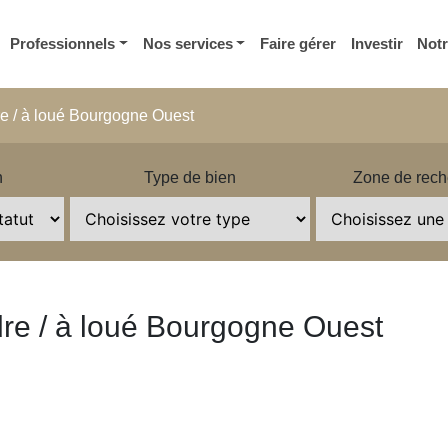
Professionnels
Nos services
Faire gérer
Investir
Not
e / à loué Bourgogne Ouest
n
Type de bien
Zone de rech
re / à loué Bourgogne Ouest