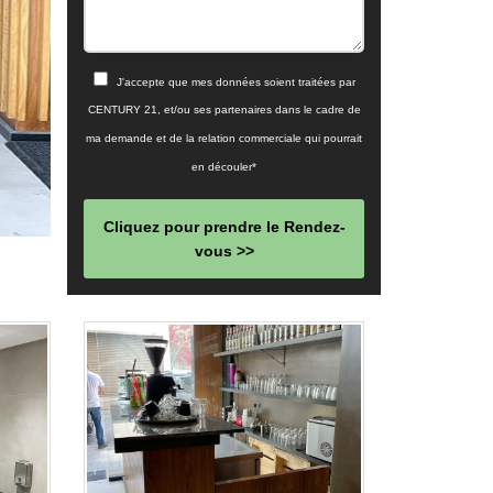
J'accepte que mes données soient traitées par
CENTURY 21, et/ou ses partenaires dans le cadre de
ma demande et de la relation commerciale qui pourrait
en découler*
Cliquez pour prendre le Rendez-
vous >>
This
field
should
be left
blank