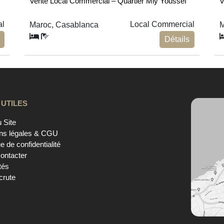
Vente Local Commercial – Quartier Mly Youssef
V
al
Local Commercial
Maroc, Casablanca
M
Détails
 UTILES
 Site
ns légales & CGU
ue de confidentialité
ontacter
tés
crute