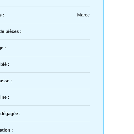
 :
Maroc
e pièces :
e :
blé :
asse :
ine :
 dégagée :
ation :