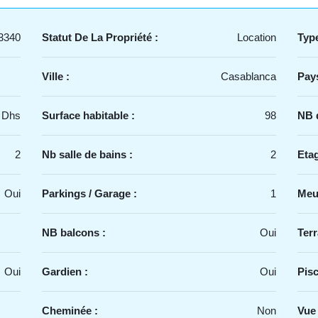
3340
Statut De La Propriété :
Location
Type
Ville :
Casablanca
Pays
 Dhs
Surface habitable :
98
NB d
2
Nb salle de bains :
2
Etag
Oui
Parkings / Garage :
1
Meu
NB balcons :
Oui
Terr
Oui
Gardien :
Oui
Pisc
Cheminée :
Non
Vue