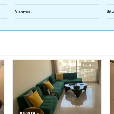
Vis-à-vis :
Situ
Location
8 500 Dhs