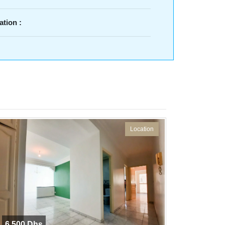
ation :
Location
6 500 Dhs