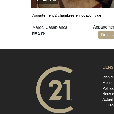
Appartement 2 chambres en location vide
Apparteme
Maroc, Casablanca
2
Détails
LIENS
Plan du
Mentio
Politiq
Nous c
Actuali
C21 re