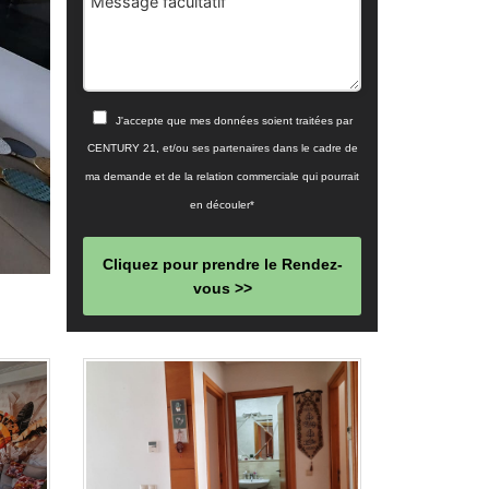
Message facultatif
J'accepte que mes données soient traitées par
CENTURY 21, et/ou ses partenaires dans le cadre de
ma demande et de la relation commerciale qui pourrait
en découler*
Cliquez pour prendre le Rendez-
vous >>
This
field
should
be left
blank