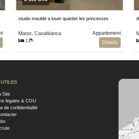
studio meublé a louer quartier les princesses
A
nt
Appartement
Maroc, Casablanca
M
1
Détails
 UTILES
 Site
ns légales & CGU
ue de confidentialité
ontacter
tés
crute