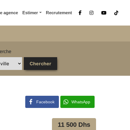
re agence
Estimer
Recrutement
erche
Facebook
WhatsApp
11 500 Dhs