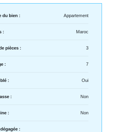
 du bien :
Appartement
 :
Maroc
e pièces :
3
e :
7
blé :
Oui
asse :
Non
ine :
Non
 dégagée :