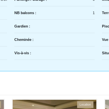
NB balcons :
1
Terr
Gardien :
Pisc
Cheminée :
Vue
Vis-à-vis :
Situ
Location