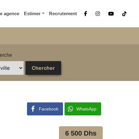
re agence
Estimer
Recrutement
erche
Facebook
WhatsApp
6 500 Dhs