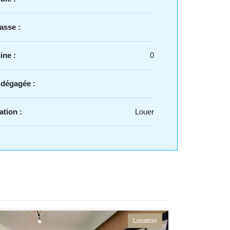
asse :
ine :
0
 dégagée :
ation :
Louer
Location