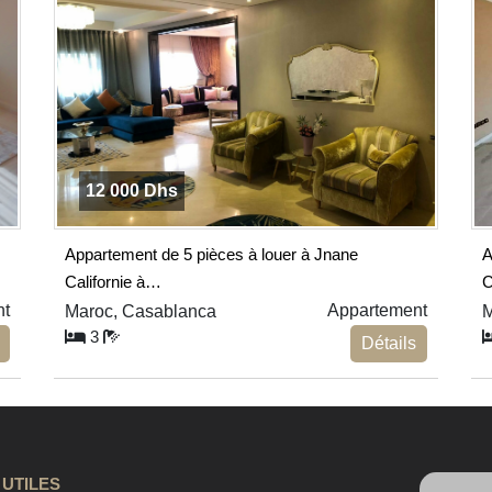
12 000 Dhs
Appartement de 5 pièces à louer à Jnane
A
Californie à…
C
nt
Appartement
Maroc, Casablanca
M
3
Détails
 UTILES