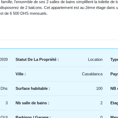
ille, l’ensemble de ses 2 salles de bains simplifient la toilette de to
s disposerez de 2 balcons. Cet appartement est au 2ème étage dans un 
l est de 6 500 DHS mensuels.
0939
Statut De La Propriété :
Location
Type
Ville :
Casablanca
Pays
 Dhs
Surface habitable :
100
NB d
3
Nb salle de bains :
2
Etag
OUI
Parkings / Garage :
0
Meu