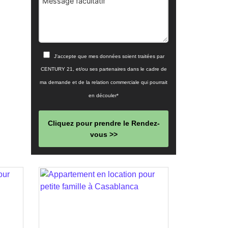
Message facultatif
J'accepte que mes données soient traitées par
CENTURY 21, et/ou ses partenaires dans le cadre de
ma demande et de la relation commerciale qui pourrait
en découler*
Cliquez pour prendre le Rendez-
vous >>
This
field
should
be left
blank