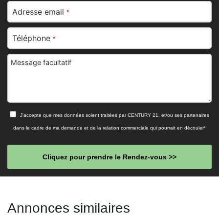
Adresse email
*
Téléphone
*
Message facultatif
J'accepte que mes données soient traitées par CENTURY 21, et/ou ses partenaires
dans le cadre de ma demande et de la relation commerciale qui pourrait en découler*
Cliquez pour prendre le Rendez-vous >>
This
field
Annonces similaires
should
be left