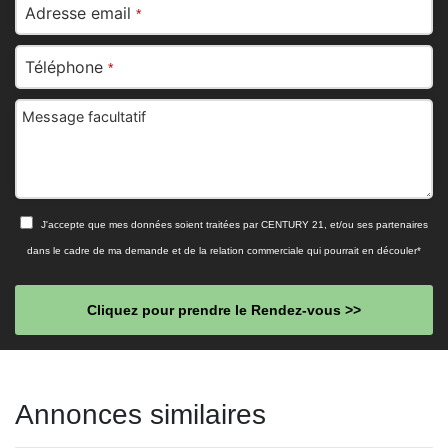
Adresse email
*
Téléphone
*
Message facultatif
J'accepte que mes données soient traitées par CENTURY 21, et/ou ses partenaires
dans le cadre de ma demande et de la relation commerciale qui pourrait en découler*
Cliquez pour prendre le Rendez-vous >>
This
field
Annonces similaires
should
be left