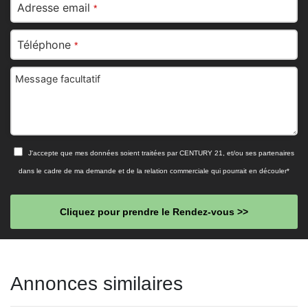
Adresse email
*
Téléphone
*
Message facultatif
J'accepte que mes données soient traitées par CENTURY 21, et/ou ses partenaires
dans le cadre de ma demande et de la relation commerciale qui pourrait en découler*
Cliquez pour prendre le Rendez-vous >>
This
field
Annonces similaires
should
be left