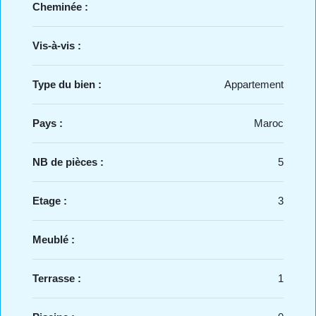
Cheminée :
Vis-à-vis :
Type du bien :
Appartement
Pays :
Maroc
NB de pièces :
5
Etage :
3
Meublé :
Terrasse :
1