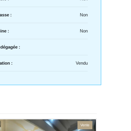
asse :
Non
ine :
Non
 dégagée :
ation :
Vendu
Vente