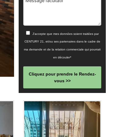
Message facultatif
J'accepte que mes données soient traitées par
CENTURY 21, et/ou ses partenaires dans le cadre de
ma demande et de la relation commerciale qui pourrait
en découler*
Cliquez pour prendre le Rendez-
vous >>
This
field
should
be left
blank