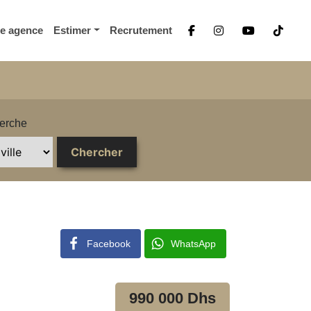
re agence
Estimer
Recrutement
erche
Facebook
WhatsApp
990 000 Dhs