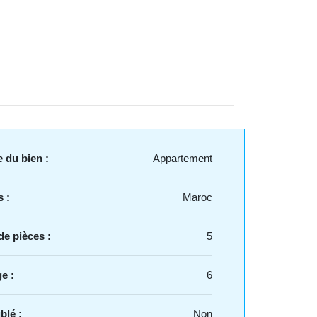
 du bien :
Appartement
 :
Maroc
e pièces :
5
e :
6
blé :
Non