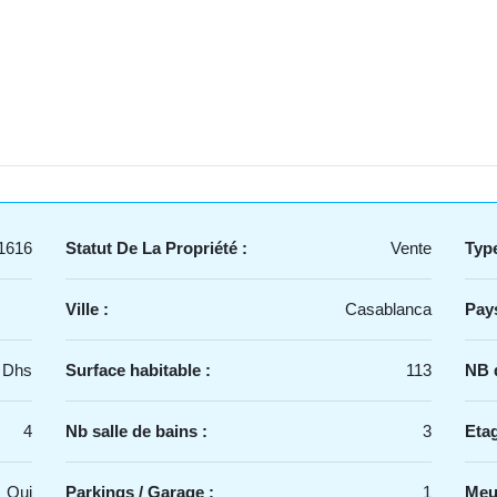
1616
Statut De La Propriété :
Vente
Type
Ville :
Casablanca
Pays
 Dhs
Surface habitable :
113
NB d
4
Nb salle de bains :
3
Etag
Oui
Parkings / Garage :
1
Meu