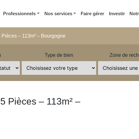
Professionnels
Nos services
Faire gérer
Investir
Not
5 Pièces – 113m² – Bourgogne
n
Type de bien
Zone de rech
5 Pièces – 113m² –