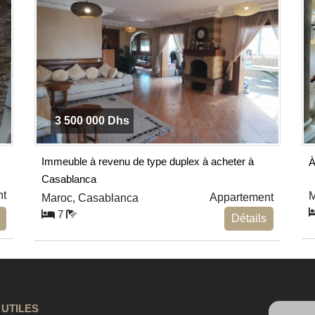
3 500 000 Dhs
Immeuble à revenu de type duplex à acheter à
À
Casablanca
nt
M
Appartement
Maroc, Casablanca
7
Détails
 UTILES