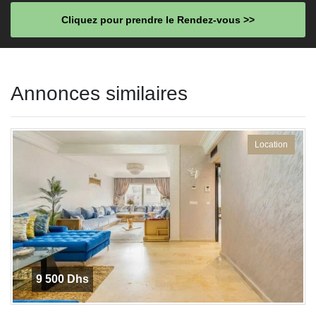
Cliquez pour prendre le Rendez-vous >>
This
field
Annonces similaires
should
be left
blank
Location
9 500 Dhs