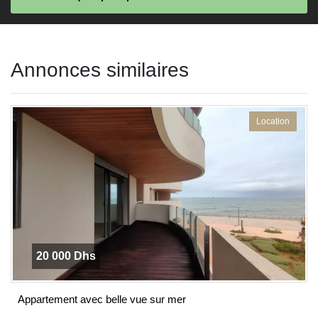
This
field
Annonces similaires
should
be left
blank
Location
20 000 Dhs
Appartement avec belle vue sur mer