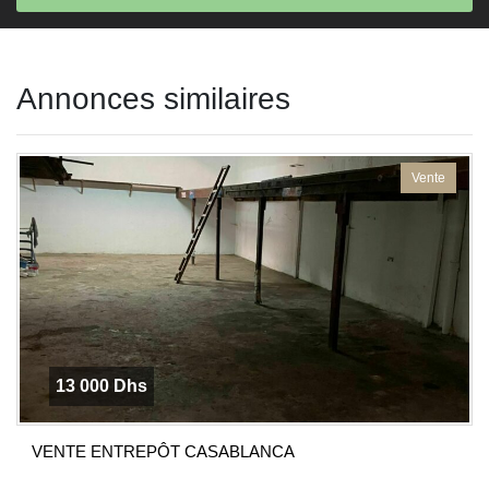
This
field
Annonces similaires
should
be left
blank
Vente
13 000 Dhs
VENTE ENTREPÔT CASABLANCA