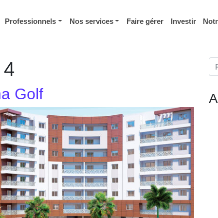
Professionnels
Nos services
Faire gérer
Investir
Not
Re
:
4
a Golf
A