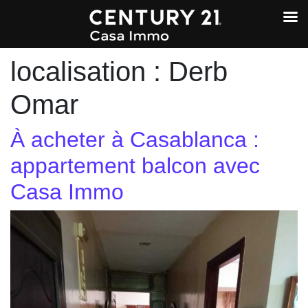
localisation :
Derb
Omar
À acheter à Casablanca :
appartement balcon avec
Casa Immo