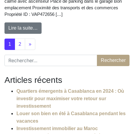
calme avec ascenseur Place de parking dans le garage Bon
emplacement Proximité des transports et des commerces
Propriété ID : VAP472656 […]
Lire la suite…
Posts navigation
1
2
»
Rechercher :
Articles récents
Quartiers émergents à Casablanca en 2024 : Où
investir pour maximiser votre retour sur
investissement
Louer son bien en été à Casablanca pendant les
vacances
Investissement immobilier au Maroc