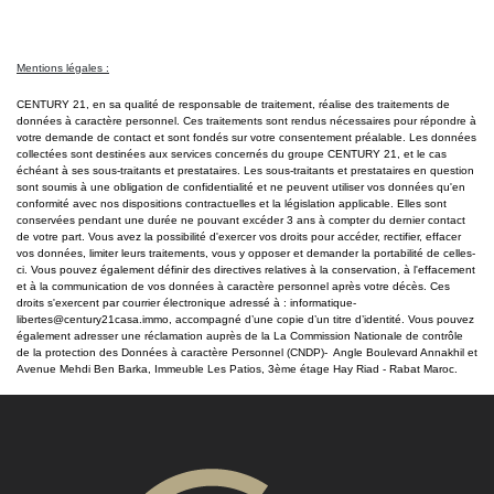
This
field
should
Mentions légales :
be left
CENTURY 21, en sa qualité de responsable de traitement, réalise des traitements de
blank
données à caractère personnel. Ces traitements sont rendus nécessaires pour répondre à
votre demande de contact et sont fondés sur votre consentement préalable. Les données
collectées sont destinées aux services concernés du groupe CENTURY 21, et le cas
échéant à ses sous-traitants et prestataires. Les sous-traitants et prestataires en question
sont soumis à une obligation de confidentialité et ne peuvent utiliser vos données qu'en
conformité avec nos dispositions contractuelles et la législation applicable. Elles sont
conservées pendant une durée ne pouvant excéder 3 ans à compter du dernier contact
de votre part. Vous avez la possibilité d'exercer vos droits pour accéder, rectifier, effacer
vos données, limiter leurs traitements, vous y opposer et demander la portabilité de celles-
ci. Vous pouvez également définir des directives relatives à la conservation, à l'effacement
et à la communication de vos données à caractère personnel après votre décès. Ces
droits s'exercent par courrier électronique adressé à : informatique-
libertes@century21casa.immo, accompagné d’une copie d’un titre d’identité. Vous pouvez
également adresser une réclamation auprès de la La Commission Nationale de contrôle
de la protection des Données à caractère Personnel (CNDP)- Angle Boulevard Annakhil et
Avenue Mehdi Ben Barka, Immeuble Les Patios, 3ème étage Hay Riad - Rabat Maroc.