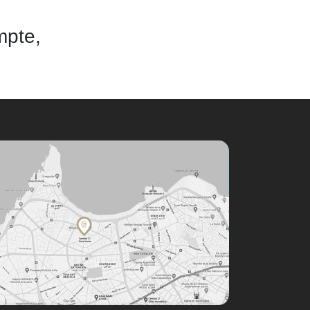
mpte,