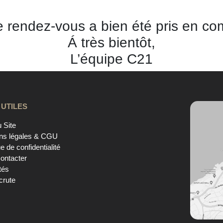
e rendez-vous a bien été pris en co
Á très bientôt,
L’équipe C21
 UTILES
 Site
ns légales & CGU
ue de confidentialité
ontacter
tés
crute