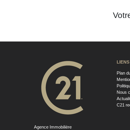
Votr
LIENS
Plan du
Mentio
Politiq
Nous c
Actuali
C21 re
Agence Immobilière